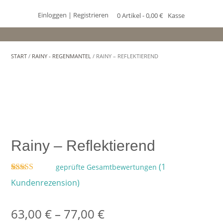
Einloggen | Registrieren
0 Artikel - 0,00 €
Kasse
START
/
RAINY - REGENMANTEL
/ RAINY – REFLEKTIEREND
Rainy – Reflektierend
(
1
geprüfte Gesamtbewertungen
Bewertet mit
1
Kundenrezension)
5.00
von 5,
basierend auf
Kundenbewertung
63,00
€
–
77,00
€