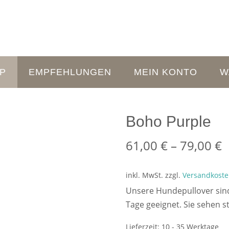
P
EMPFEHLUNGEN
MEIN KONTO
W
Boho Purple
61,00
€
–
79,00
€
inkl. MwSt.
zzgl.
Versandkost
Unsere Hundepullover sind 
Tage geeignet. Sie sehen s
Lieferzeit:
10 - 35 Werktage